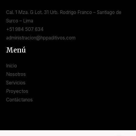
Cal. 1 Mza. G Lot. 31 Urb. Rodrigo Franco – Santiago de
Surco – Lima
+51 984 507 634
administracion@hppaditivos.com
Menú
Inicio
Nosotros
Servicios
Proyectos
Contáctanos